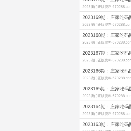
2023澳门正版资料 670288.co
2023169期：庄家吃码
2023澳门正版资料 670288.co
2023168期：庄家吃码
2023澳门正版资料 670288.co
2023167期：庄家吃码
2023澳门正版资料 670288.co
2023166期：庄家吃码
2023澳门正版资料 670288.co
2023165期：庄家吃码
2023澳门正版资料 670288.co
2023164期：庄家吃码
2023澳门正版资料 670288.co
2023163期：庄家吃码