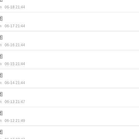
m
06-18 21:44
图
m
06-17 21:44
图
m
06-16 21:44
图
m
06-15 21:44
图
m
06-14 21:44
图
m
06-13 21:47
图
m
06-12 21:49
图