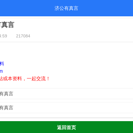
济公有真言
有真言
:59
217084
资料
m
站或本资料，一起交流！
公有真言
公有真言
返回首页